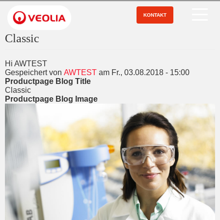
Direkt
zum
KONTAKT
Open Menu
Inhalt
Classic
Hi AWTEST
Gespeichert von
AWTEST
am
Fr., 03.08.2018 - 15:00
Productpage Blog Title
Classic
Productpage Blog Image