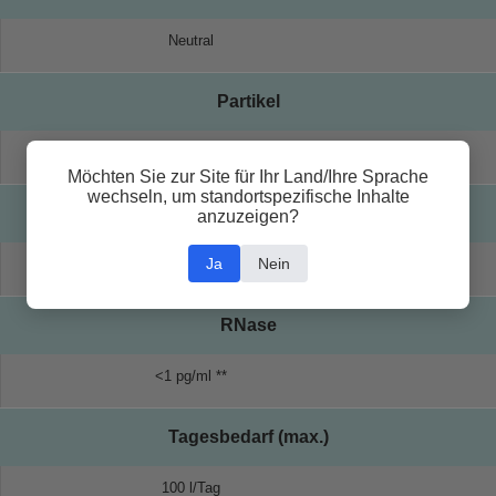
Neutral
Partikel
0,2 μm *
Möchten Sie zur Site für Ihr Land/Ihre Sprache
wechseln, um standortspezifische Inhalte
DNase
anzuzeigen?
Ja
Nein
<5 pg/ml **
RNase
<1 pg/ml **
Tagesbedarf (max.)
100 l/Tag