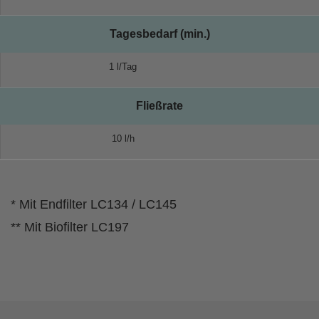
Tagesbedarf (min.)
1 l/Tag
Fließrate
10 l/h
* Mit Endfilter LC134 / LC145
** Mit Biofilter LC197