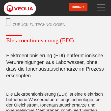
Direkt
zum
KONTAKT
Open Menu
Inhalt
ZURÜCK ZU TECHNOLOGIEN
Elektroentionisierung (EDI)
Elektroentionisierung (EDI) entfernt ionische
Verunreinigungen aus Laborwasser, ohne
dass die Ionenaustauscherharze im Prozess
erschöpfen.
Die Elektroentionisierung (EDI) ist eine elektrisch
betriebene Wasseraufbereitungstechnologie, bei
der Gleichstrom, Ionenaustauscherharze und
ionenselektive Membranen kombiniert werden,