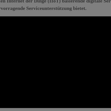
len Internet der Dinge (IIoT) basierende digitale Se
orragende Serviceunterstützung bietet.