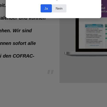
keit. Außerdem haben
Ja
Nein
skalender und können
ehen. Wir sind
nnen sofort alle
bei den COFRAC-
"