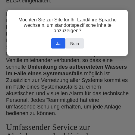
ELGA eingehalten.
Das MEDICA-Wasser wird den Analysatoren im
Möchten Sie zur Site für Ihr Land/Ihre Sprache
Labor über eine spezielle
wärmegeschweißte
wechseln, um standortspezifische Inhalte
Polypropylen-Ringleitung
geliefert, die eine
anzuzeigen?
kontinuierliche Wasserzirkulation ermöglicht.
Normalerweise versorgt jedes MEDICA R200-
Ja
Nein
System immer nur eine Analysatoren-Reihe mit
Reinstwasser. Dennoch sind alle 4 Systeme über
Ventile miteinander verbunden, so dass eine
schnelle
Umlenkung des aufbereiteten Wassers
im Falle eines Systemausfalls
möglich ist.
Zusätzlich zur Vernetzung aller Systeme kommt es
im Falle eines Systemausfalls zu einem
akustischen und visuellen Alarm für das technische
Personal. Jedes Teammitglied hat eine
umfassende Schulung erhalten, um jede Anlage
bedienen zu können.
Umfassender Service zur