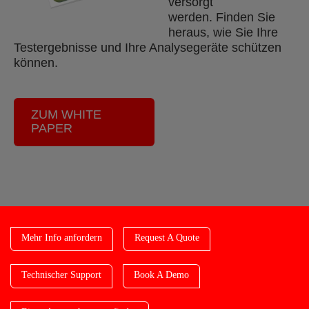
versorgt
werden. Finden Sie
heraus, wie Sie Ihre
Testergebnisse und Ihre Analysegeräte schützen
können.
ZUM WHITE
PAPER
Mehr Info anfordern
Request A Quote
Technischer Support
Book A Demo