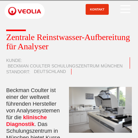
Direkt
zum
KONTAKT
Open Menu
Inhalt
Zentrale Reinstwasser-Aufbereitung
für Analyser
KUNDE
BECKMAN COULTER SCHULUNGSZENTRUM MÜNCHEN
DEUTSCHLAND
STANDORT
Beckman Coulter ist
einer der weltweit
führenden Hersteller
von Analysesystemen
für die
klinische
Diagnostik
. Das
Schulungszentrum in
München bietet Kurse