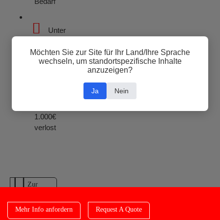
Bedarf
Unter
allen
Besuchern
Möchten Sie zur Site für Ihr Land/Ihre Sprache
wechseln, um standortspezifische Inhalte
wird
anzuzeigen?
ein Einkaufs-
Gutschein in
Ja
Nein
Höhe
von
1.000€
verlost
Zur
Event-
Website
Mehr Info anfordern
Request A Quote