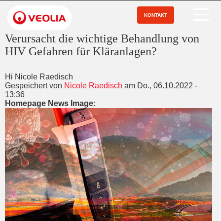
Direkt
zum
KONTAKT
Open Menu
Inhalt
Verursacht die wichtige Behandlung von
HIV Gefahren für Kläranlagen?
Hi Nicole Raedisch
Gespeichert von
Nicole Raedisch
am
Do., 06.10.2022 -
13:36
Homepage News Image