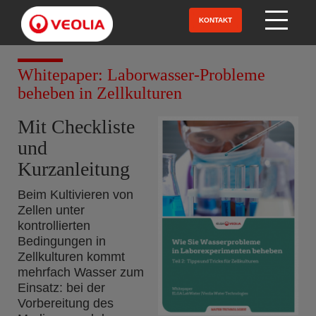
Direkt
zum
KONTAKT
Open Menu
Inhalt
Whitepaper: Laborwasser-Probleme
beheben in Zellkulturen
Mit Checkliste
und
Kurzanleitung
Beim Kultivieren von
Zellen unter
kontrollierten
Bedingungen in
Zellkulturen kommt
mehrfach Wasser zum
Einsatz: bei der
Vorbereitung des