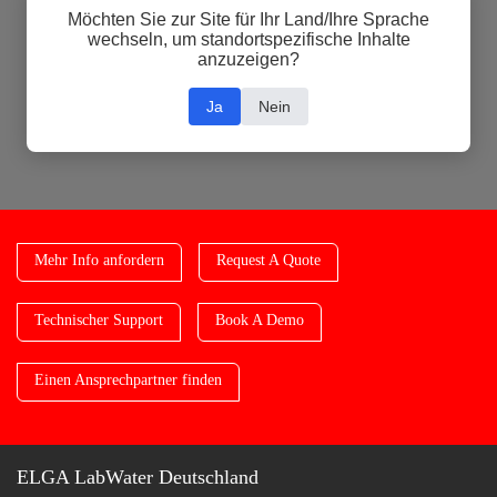
Möchten Sie zur Site für Ihr Land/Ihre Sprache
wechseln, um standortspezifische Inhalte
anzuzeigen?
Ja
Nein
Mehr Info anfordern
Request A Quote
Technischer Support
Book A Demo
Einen Ansprechpartner finden
ELGA LabWater Deutschland