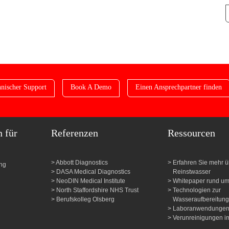
nischer Support
Book A Demo
Einen Ansprechpartner finden
n für
Referenzen
Ressourcen
Abbott Diagnostics
Erfahren Sie mehr ü
ung
DASA Medical Diagnostics
Reinstwasser
NeoDIN Medical Institute
Whitepaper rund u
North Staffordshire NHS Trust
Technologien zur
Berufskolleg Olsberg
Wasseraufbereitung
Laboranwendunge
Verunreinigungen i