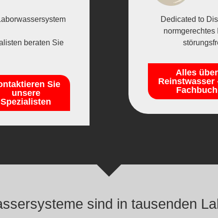
s Laborwassersystem
Dedicated to Di
normgerechtes 
listen beraten Sie
störungsfr
Alles über
Reinstwasser -
ntaktieren Sie
Fachbuch
unsere
Spezialisten
sersysteme sind in tausenden Lab