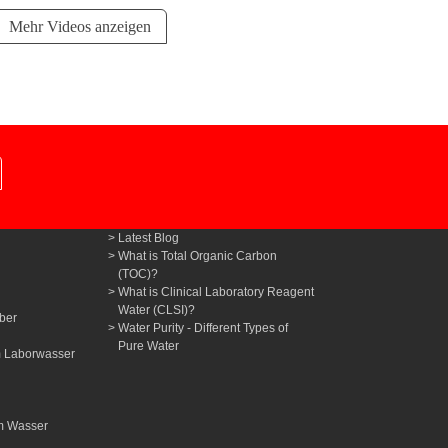
Mehr Videos anzeigen
Latest Blog
What is Total Organic Carbon
(TOC)?
What is Clinical Laboratory Reagent
Water (CLSI)?
ber
Water Purity - Different Types of
Pure Water
m Laborwasser
n
m Wasser