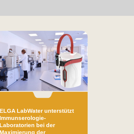
ELGA LabWater unterstützt
Immunserologie-
Laboratorien bei der
Maximierung der