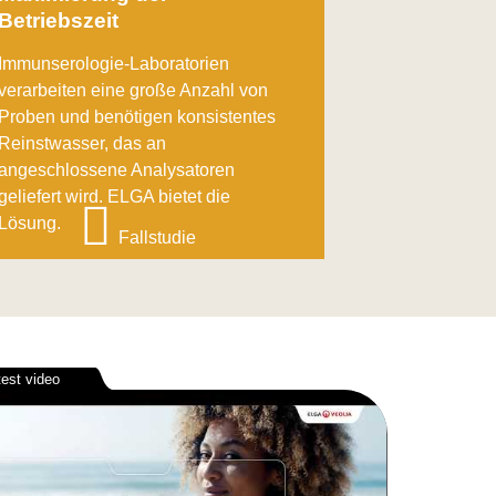
Betriebszeit
Immunserologie-Laboratorien
verarbeiten eine große Anzahl von
Proben und benötigen konsistentes
Reinstwasser, das an
angeschlossene Analysatoren
geliefert wird. ELGA bietet die
Lösung.
Fallstudie