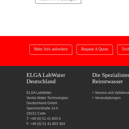
Mehr Info anfordern
Request A Quote
Tech
ELGA LabWater
Die Spezialiste
Deutschland
Reinstwasser
ELGA LabWater
Service und Validier
Veolia Water Technologies
Veranstaltungen
Deutschland GmbH
Speicherstraße 14 A
29221 Celle
T: +49 (0) 51 41 803 0
F: +49 (0) 51 41 803 384