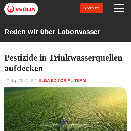
Direkt
zum
KONTAKT
Open Menu
Inhalt
Reden wir über Laborwasser
Pestizide in Trinkwasserquellen
aufdecken
22 Sep 2022
- BY
ELGA EDITORIAL TEAM