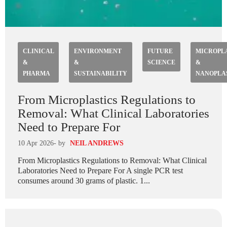
CLINICAL
ENVIRONMENT
FUTURE
MICROPL
&
&
SCIENCE
&
PHARMA
SUSTAINABILITY
NANOPLA
From Microplastics Regulations to
Removal: What Clinical Laboratories
Need to Prepare For
10 Apr 2026
- by
NEIL ANDREWS
From Microplastics Regulations to Removal: What Clinical
Laboratories Need to Prepare For A single PCR test
consumes around 30 grams of plastic. 1...