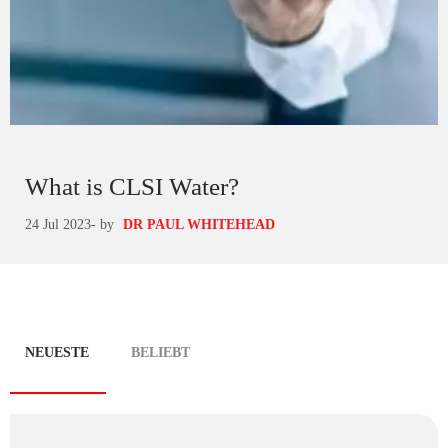
What is CLSI Water?
24 Jul 2023
- by
DR PAUL WHITEHEAD
Blog
NEUESTE
BELIEBT
tabs
(ACTIVE
TAB)