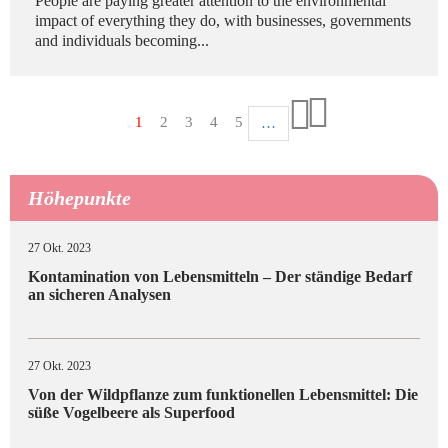
People are paying greater attention to the environmental
impact of everything they do, with businesses, governments
and individuals becoming...
Seitennummerierung
Aktuelle
1
Seite
2
Seite
3
Seite
4
Seite
5
…
Letzte
Seite
Nächste
Seite
Seite
Höhepunkte
27 Okt. 2023
Kontamination von Lebensmitteln – Der ständige Bedarf
an sicheren Analysen
27 Okt. 2023
Von der Wildpflanze zum funktionellen Lebensmittel: Die
süße Vogelbeere als Superfood